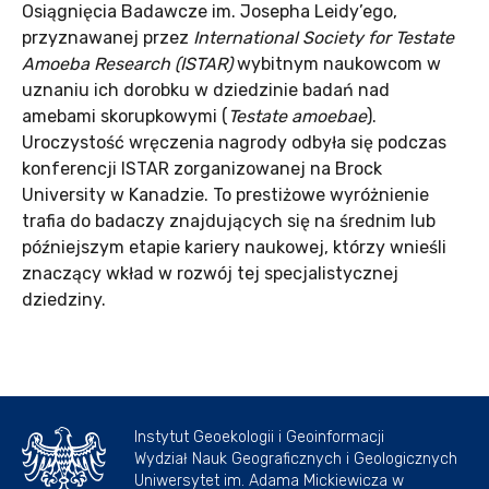
Osiągnięcia Badawcze im. Josepha Leidy’ego,
przyznawanej przez
International Society for Testate
Amoeba Research (ISTAR)
wybitnym naukowcom w
uznaniu ich dorobku w dziedzinie badań nad
amebami skorupkowymi (
Testate amoebae
).
Uroczystość wręczenia nagrody odbyła się podczas
konferencji ISTAR zorganizowanej na Brock
University w Kanadzie. To prestiżowe wyróżnienie
trafia do badaczy znajdujących się na średnim lub
późniejszym etapie kariery naukowej, którzy wnieśli
znaczący wkład w rozwój tej specjalistycznej
dziedziny.
Instytut Geoekologii i Geoinformacji
Wydział Nauk Geograficznych i Geologicznych
Uniwersytet im. Adama Mickiewicza w